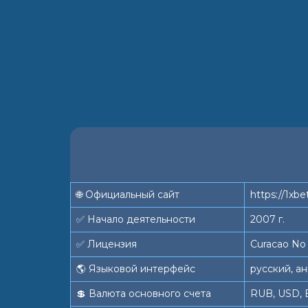
🌐 Официальный сайт
https://1xb
✅ Начало деятельности
2007 г.
✅ Лицензия
Curacao No
🌎 Языковой интерфейс
русский, а
💲 Валюта основного счета
RUB, USD, 