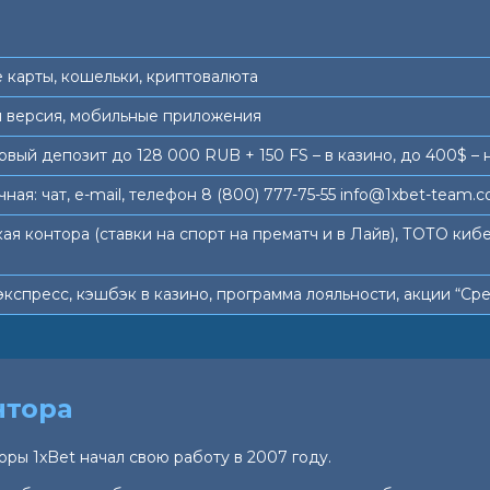
 карты, кошельки, криптовалюта
 версия, мобильные приложения
вый депозит до 128 000 RUB + 150 FS – в казино, до 400$ – 
ная: чат, e-mail, телефон 8 (800) 777-75-55
info@1xbet-team.
я контора (ставки на спорт на прематч и в Лайв), ТОТО кибер
экспресс, кэшбэк в казино, программа лояльности, акции “Сре
нтора
ры 1xBet начал свою работу в 2007 году.