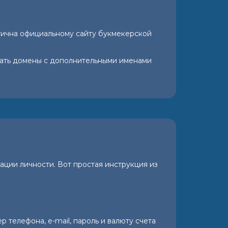
нтична официальному сайту букмекерской
овать домены с дополнительными именами
ации личности. Вот простая инструкция из
 телефона, e-mail, пароль и валюту счета