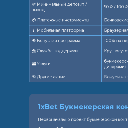
💸 Минимальный депозит /
50 ₽ / 100 ₽
вывод
💳 Платежные инструменты
Банковские
📱️ Мобильная платформа
Браузерная
🎁 Бонусная программа
100% на пер
📩 Служба поддержки
Круглосуточ
букмекерска
🎰 Услуги
дилерами)
🎁 Другие акции
Бонусы на 
1xBet Букмекерская ко
Первоначально проект букмекерской конто